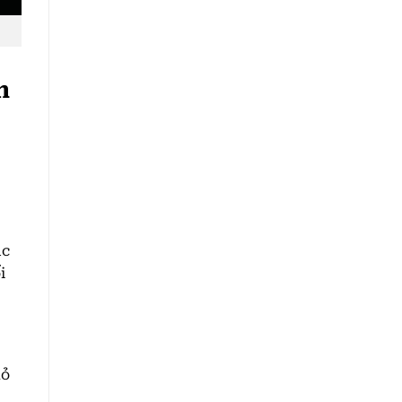
n
.
ục
i
.
hỏ