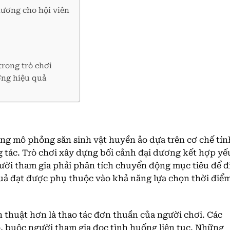
hương cho hội viên
trong trò chơi
ởng hiệu quả
ng mô phỏng săn sinh vật huyền ảo dựa trên cơ chế tín
g tác. Trò chơi xây dựng bối cảnh đại dương kết hợp yế
gười tham gia phải phân tích chuyển động mục tiêu để đ
uả đạt được phụ thuộc vào khả năng lựa chọn thời điể
 thuật hơn là thao tác đơn thuần của người chơi. Các
ộ, buộc người tham gia đọc tình huống liên tục. Những