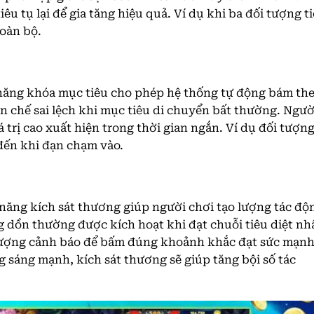
u tụ lại để gia tăng hiệu quả. Ví dụ khi ba đối tượng t
toàn bộ.
 năng khóa mục tiêu cho phép hệ thống tự động bám th
n chế sai lệch khi mục tiêu di chuyển bất thường. Ngườ
 trị cao xuất hiện trong thời gian ngắn. Ví dụ đối tượn
 đến khi đạn chạm vào.
 năng kích sát thương giúp người chơi tạo lượng tác độ
g dồn thường được kích hoạt khi đạt chuỗi tiêu diệt nh
 tượng cảnh báo để bấm đúng khoảnh khắc đạt sức mạn
g sáng mạnh, kích sát thương sẽ giúp tăng bội số tác