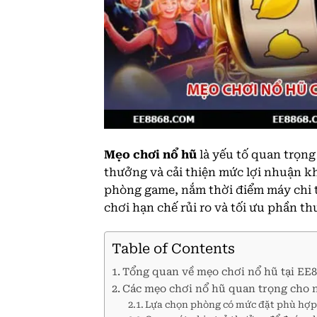
Mẹo chơi nổ hũ
là yếu tố quan trọng
thưởng và cải thiện mức lợi nhuận k
phòng game, nắm thời điểm máy chi t
chơi hạn chế rủi ro và tối ưu phần t
Table of Contents
Tổng quan về mẹo chơi nổ hũ tại EE
Các mẹo chơi nổ hũ quan trọng cho 
Lựa chọn phòng có mức đặt phù hợ