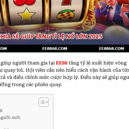
 giúp người tham gia tại
EE88
tăng tỷ lệ xuất hiện vòng
hi quay hũ. Hội viên cần nên hiểu cách vận hành của từ
rả và điều chỉnh mức cược hợp lý. Điều này sẽ giúp ng
hưởng trong các phiên quay.
88
người mới
p