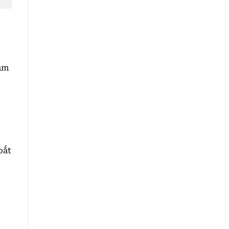
ham
bắt