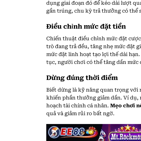
dụng giai đoạn đó để kéo dài lượt qua
gần trúng, chu kỳ trả thưởng có thể 
Điều chỉnh mức đặt tiền
Chiến thuật điều chỉnh mức đặt cược
trò đang trả đều, tăng nhẹ mức đặt 
mức đặt linh hoạt tạo lợi thế dài hạn
tục, người chơi có thể tăng dần mức đ
Dừng đúng thời điểm
Biết dừng là kỹ năng quan trọng với 
khiến phần thưởng giảm dần. Ví dụ, n
hoạch tài chính cá nhân.
Mẹo chơi n
quả và giảm rủi ro bất ngờ.