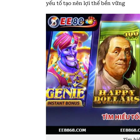
yếu tố tạo nên lợi thế bền vững
Tìm hiể