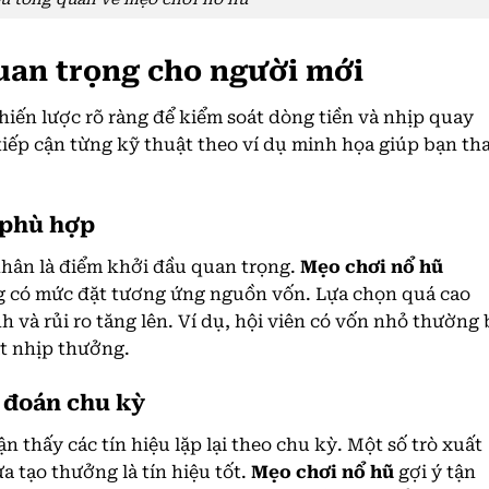
uan trọng cho người mới
hiến lược rõ ràng để kiểm soát dòng tiền và nhịp quay
tiếp cận từng kỹ thuật theo ví dụ minh họa giúp bạn t
 phù hợp
nhân là điểm khởi đầu quan trọng.
Mẹo chơi nổ hũ
g có mức đặt tương ứng nguồn vốn. Lựa chọn quá cao
 và rủi ro tăng lên. Ví dụ, hội viên có vốn nhỏ thường 
át nhịp thưởng.
 đoán chu kỳ
n thấy các tín hiệu lặp lại theo chu kỳ. Một số trò xuất
a tạo thưởng là tín hiệu tốt.
Mẹo chơi nổ hũ
gợi ý tận