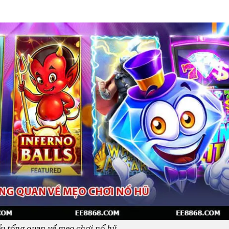
u tổng quan về mẹo chơi nổ hũ