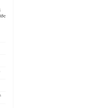
i
ước
h
n