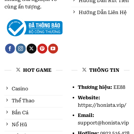
Hướng Dẫn Rút Tiền
cùng ấn tượng.
Hướng Dẫn Liên Hệ
HOT GAME
THÔNG TIN
Thương hiệu:
EE88
Casino
Website:
Thể Thao
https://honista.vip/
Bắn Cá
Email:
support@honista.vip
Nổ Hũ
Hotline:
0923 516 478