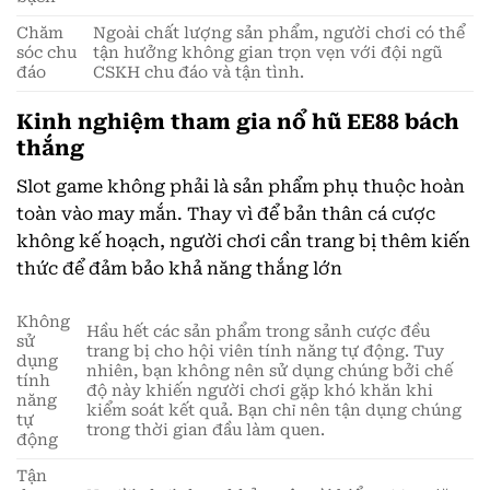
Chăm
Ngoài chất lượng sản phẩm, người chơi có thể
sóc chu
tận hưởng không gian trọn vẹn với đội ngũ
đáo
CSKH chu đáo và tận tình.
Kinh nghiệm tham gia nổ hũ EE88 bách
thắng
Slot game không phải là sản phẩm phụ thuộc hoàn
toàn vào may mắn. Thay vì để bản thân cá cược
không kế hoạch, người chơi cần trang bị thêm kiến
thức để đảm bảo khả năng thắng lớn
Không
Hầu hết các sản phẩm trong sảnh cược đều
sử
trang bị cho hội viên tính năng tự động. Tuy
dụng
nhiên, bạn không nên sử dụng chúng bởi chế
tính
độ này khiến người chơi gặp khó khăn khi
năng
kiểm soát kết quả. Bạn chỉ nên tận dụng chúng
tự
trong thời gian đầu làm quen.
động
Tận