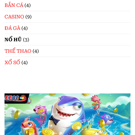
Giải
Tân
BẮN CÁ
(4)
Mã
Thủ
Điềm
EE88
CASINO
(9)
Báo
Về
Ý
ĐÁ GÀ
(4)
Nghĩa
Và
NỔ HŨ
(3)
Con
Số
THỂ THAO
(4)
XỔ SỐ
(4)