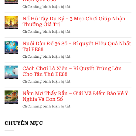
Hũ
ở
Chức năng bình luận bị tắt
Chia
Nổ
Sẻ
Hũ
Nổ Hũ Tây Du Ký – 3 Mẹo Chơi Giúp Nhận
Giúp
Thần
Tăng
Thưởng Giá Trị
Tài
Tỉ
ở
Chức năng bình luận bị tắt
–
Lệ
Nổ
3
Nổ
Hũ
Nuôi Dàn Đề 36 Số – Bí quyết Hiệu Quả Nhất
Phương
Lớn
Tây
Pháp
Tại EE88
2025
Du
Chơi
ở
Chức năng bình luận bị tắt
Ký
Đạt
Nuôi
–
Hiệu
Dàn
Cách Chơi Lô Xiên – Bí Quyết Trúng Lớn
3
Quả
Đề
Mẹo
Cho Tân Thủ EE88
Cao
36
Chơi
ở
Chức năng bình luận bị tắt
Số
Giúp
Cách
–
Nhận
Chơi
Nằm Mơ Thấy Rắn – Giải Mã Điềm Báo Về Ý
Bí
Thưởng
Lô
quyết
Nghĩa Và Con Số
Giá
Xiên
Hiệu
Trị
ở
Chức năng bình luận bị tắt
–
Quả
Nằm
Bí
Nhất
Mơ
Quyết
Tại
Thấy
CHUYÊN MỤC
Trúng
EE88
Rắn
Lớn
–
Cho