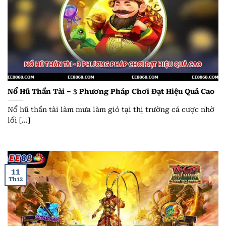
Nổ Hũ Thần Tài – 3 Phương Pháp Chơi Đạt Hiệu Quả Cao
Nổ hũ thần tài làm mưa làm gió tại thị trường cá cược nhờ
lối [...]
11
Th12