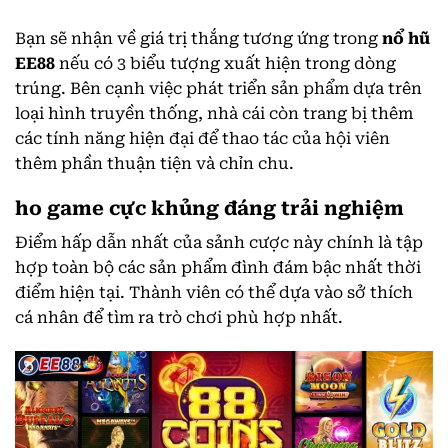
Bạn sẽ nhận về giá trị thắng tương ứng trong
nổ hũ
EE88
nếu có 3 biểu tượng xuất hiện trong dòng
trúng. Bên cạnh việc phát triển sản phẩm dựa trên
loại hình truyền thống, nhà cái còn trang bị thêm
các tính năng hiện đại để thao tác của hội viên
thêm phần thuận tiện và chỉn chu.
ho game cực khủng đáng trải nghiệm
Điểm hấp dẫn nhất của sảnh cược này chính là tập
hợp toàn bộ các sản phẩm đình đám bậc nhất thời
điểm hiện tại. Thành viên có thể dựa vào sở thích
cá nhân để tìm ra trò chơi phù hợp nhất.