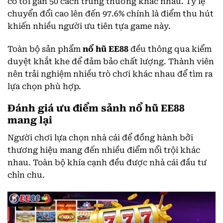
có tới gần 50 cách trúng thưởng khác nhau. Tỷ lệ
chuyển đổi cao lên đến 97.6% chính là điểm thu hút
khiến nhiều người ưu tiên tựa game này.
Toàn bộ sản phẩm
nổ hũ EE88
đều thông qua kiểm
duyệt khắt khe để đảm bảo chất lượng. Thành viên
nên trải nghiệm nhiều trò chơi khác nhau để tìm ra
lựa chọn phù hợp.
Đánh giá ưu điểm sảnh nổ hũ EE88
mang lại
Người chơi lựa chọn nhà cái để đồng hành bởi
thương hiệu mang đến nhiều điểm nổi trội khác
nhau. Toàn bộ khía cạnh đều được nhà cái đầu tư
chỉn chu.