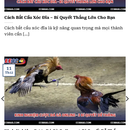
Cách Bắt Cầu Xóc Đĩa – Bí Quyết Thắng Lớn Cho Bạn
Cách bắt cầu xóc đĩa là kỹ năng quan trọng mà mọi thành
viên cần [...]
11
Th12