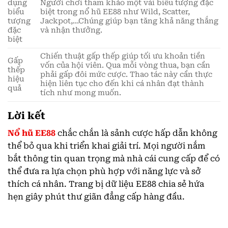
dụng
Người chơi tham khảo một vài biểu tượng đặc
biểu
biệt trong nổ hũ EE88 như Wild, Scatter,
tượng
Jackpot,…Chúng giúp bạn tăng khả năng thắng
đặc
và nhận thưởng.
biệt
Chiến thuật gấp thếp giúp tối ưu khoản tiền
Gấp
vốn của hội viên. Qua mỗi vòng thua, bạn cần
thếp
phải gấp đôi mức cược. Thao tác này cần thực
hiệu
hiện liên tục cho đến khi cá nhân đạt thành
quả
tích như mong muốn.
Lời kết
Nổ hũ EE88
chắc chắn là sảnh cược hấp dẫn không
thể bỏ qua khi triển khai giải trí. Mọi người nắm
bắt thông tin quan trọng mà nhà cái cung cấp để có
thể đưa ra lựa chọn phù hợp với năng lực và sở
thích cá nhân. Trang bị dữ liệu EE88 chia sẻ hứa
hẹn giây phút thư giãn đẳng cấp hàng đầu.