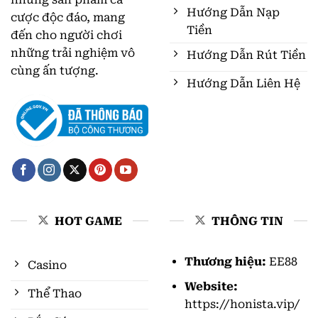
Hướng Dẫn Nạp
cược độc đáo, mang
Tiền
đến cho người chơi
những trải nghiệm vô
Hướng Dẫn Rút Tiền
cùng ấn tượng.
Hướng Dẫn Liên Hệ
HOT GAME
THÔNG TIN
Thương hiệu:
EE88
Casino
Website:
Thể Thao
https://honista.vip/