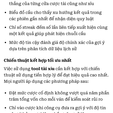
thắng của từng cửa cược tài cũng như xỉu
Biểu đồ cầu cho thấy xu hướng kết quả trong
các phiên gần nhất để nhận diện quy luật
Chỉ số streak đếm số lần liên tiếp xuất hiện cùng
một kết quả giúp phát hiện chuỗi cầu
Mức độ tin cậy đánh giá độ chính xác của gợi ý
dựa trên phân tích dữ liệu lịch sử
Chiến thuật kết hợp tối ưu nhất
Việc sử dụng
tool tài xỉu
cần kết hợp với chiến
thuật sử dụng tiền hợp lý để đạt hiệu quả cao nhất.
Mọi người áp dụng các phương pháp sau:
Đặt mức cược cố định không vượt quá năm phần
trăm tổng vốn cho mỗi ván để kiểm soát rủi ro
Chỉ vào cược khi công cụ đưa ra gợi ý với độ tin