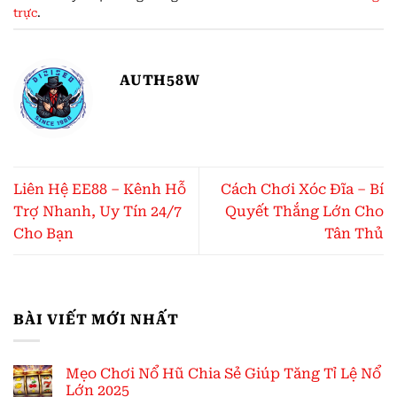
trực
.
AUTH58W
Liên Hệ EE88 – Kênh Hỗ
Cách Chơi Xóc Đĩa – Bí
Trợ Nhanh, Uy Tín 24/7
Quyết Thắng Lớn Cho
Cho Bạn
Tân Thủ
BÀI VIẾT MỚI NHẤT
Mẹo Chơi Nổ Hũ Chia Sẻ Giúp Tăng Tỉ Lệ Nổ
Lớn 2025