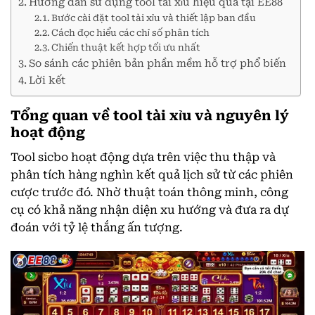
Hướng dẫn sử dụng tool tài xỉu hiệu quả tại EE88
Bước cài đặt tool tài xỉu và thiết lập ban đầu
Cách đọc hiểu các chỉ số phân tích
Chiến thuật kết hợp tối ưu nhất
So sánh các phiên bản phần mềm hỗ trợ phổ biến
Lời kết
Tổng quan về tool tài xỉu và nguyên lý
hoạt động
Tool sicbo hoạt động dựa trên việc thu thập và
phân tích hàng nghìn kết quả lịch sử từ các phiên
cược trước đó. Nhờ thuật toán thông minh, công
cụ có khả năng nhận diện xu hướng và đưa ra dự
đoán với tỷ lệ thắng ấn tượng.