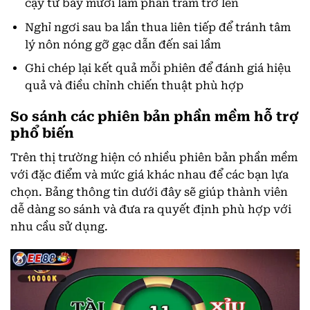
cậy từ bảy mươi lăm phần trăm trở lên
Nghỉ ngơi sau ba lần thua liên tiếp để tránh tâm
lý nôn nóng gỡ gạc dẫn đến sai lầm
Ghi chép lại kết quả mỗi phiên để đánh giá hiệu
quả và điều chỉnh chiến thuật phù hợp
So sánh các phiên bản phần mềm hỗ trợ
phổ biến
Trên thị trường hiện có nhiều phiên bản phần mềm
với đặc điểm và mức giá khác nhau để các bạn lựa
chọn. Bảng thông tin dưới đây sẽ giúp thành viên
dễ dàng so sánh và đưa ra quyết định phù hợp với
nhu cầu sử dụng.