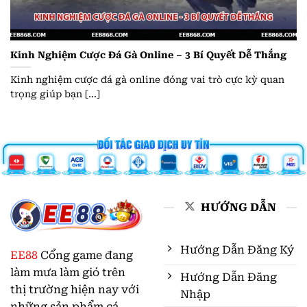
Kinh Nghiệm Cược Đá Gà Online – 3 Bí Quyết Dễ Thắng
Kinh nghiệm cược đá gà online đóng vai trò cực kỳ quan
trọng giúp bạn [...]
HƯỚNG DẪN
Hướng Dẫn Đăng Ký
EE88
Cổng game đang
làm mưa làm gió trên
Hướng Dẫn Đăng
thị trường hiện nay với
Nhập
những sản phẩm cá