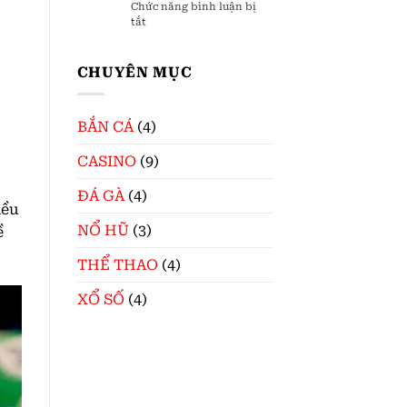
Quyết
Chức năng bình luận bị
Trúng
ở
tắt
Lớn
Nằm
Cho
Mơ
Tân
Thấy
CHUYÊN MỤC
Thủ
Rắn
EE88
–
Giải
BẮN CÁ
(4)
Mã
Điềm
CASINO
(9)
Báo
Về
Ý
ĐÁ GÀ
(4)
Nghĩa
iều
Và
NỔ HŨ
(3)
ề
Con
Số
THỂ THAO
(4)
XỔ SỐ
(4)