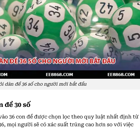
i dàn đề 36 số cho người mới bắt đầu
n đề 30 số
vào 36 con đề được chọn lọc theo quy luật nhất định từ
6, mọi người sẽ có xác suất trúng cao hơn so với việc