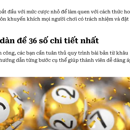
bắt đầu với mức cược nhỏ để làm quen với cách thức ho
uôn khuyến khích mọi người chơi có trách nhiệm và đặt
àn đề 36 số chi tiết nhất
 công, các bạn cần tuân thủ quy trình bài bản từ khâu
ẽ hướng dẫn từng bước cụ thể giúp thành viên dễ dàng á