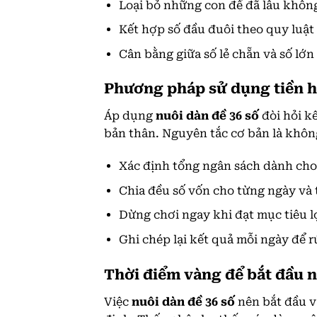
Loại bỏ những con đề đã lâu khôn
Kết hợp số đầu đuôi theo quy luật
Cân bằng giữa số lẻ chẵn và số lớn
Phương pháp sử dụng tiền h
Áp dụng
nuôi dàn đề 36 số
đòi hỏi k
bản thân. Nguyên tắc cơ bản là khôn
Xác định tổng ngân sách dành cho 
Chia đều số vốn cho từng ngày và 
Dừng chơi ngay khi đạt mục tiêu 
Ghi chép lại kết quả mỗi ngày để 
Thời điểm vàng để bắt đầu 
Việc
nuôi dàn đề 36 số
nên bắt đầu v