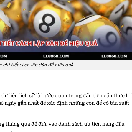
chi tiết cách lập dàn đề hiệu quả
h dữ liệu lịch sử là bước quan trọng đầu tiên cần thực hi
0 ngày gần nhất để xác định những con đề có tần suất
ng tháng qua để đưa vào danh sách ưu tiên hàng đầu