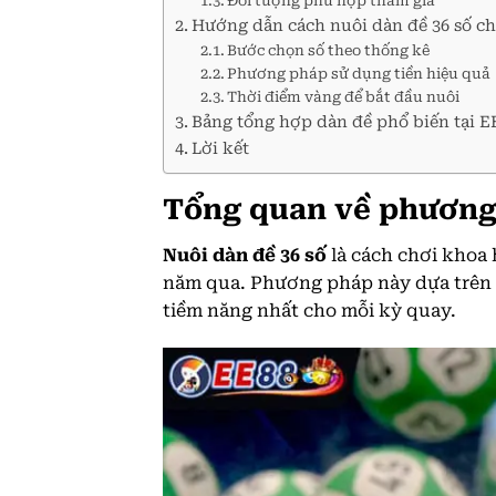
Đối tượng phù hợp tham gia
Hướng dẫn cách nuôi dàn đề 36 số chi
Bước chọn số theo thống kê
Phương pháp sử dụng tiền hiệu quả
Thời điểm vàng để bắt đầu nuôi
Bảng tổng hợp dàn đề phổ biến tại E
Lời kết
Tổng quan về phương 
Nuôi dàn đề 36 số
là cách chơi khoa
năm qua. Phương pháp này dựa trên 
tiềm năng nhất cho mỗi kỳ quay.