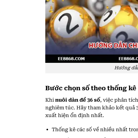
Hướng dẫn 
Bước chọn số theo thống kê
Khi
nuôi dàn đề 36 số
, việc phân tíc
nghiêm túc. Hãy tham khảo kết quả 3
xuất hiện ổn định nhất.
Thống kê các số về nhiều nhất tro