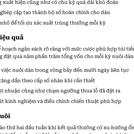
g xuất hiện cũng như có chu kỳ quá dài khó đoán
 ghép cặp tạo thành bộ số hoàn chỉnh cho dàn
 nhỏ để tối ưu xác suất trúng thưởng mỗi kỳ
iệu quả
ế hoạch ngân sách rõ ràng với mức cược phù hợp túi tiề
g đặt quá năm phần trăm tổng vốn cho mỗi kỳ nuôi dàn
việc nuôi dàn trong vòng bảy đến mười ngày liên tục
tăng dần theo cấp số nhân khi cần thiết
lợi nhuận cũng như chạm ngưỡng thua lỗ đã đặt ra
rút kinh nghiệm và điều chỉnh chiến thuật phù hợp
nuôi
ào thứ hai đầu tuần khi kết quả thường có xu hướng ổ