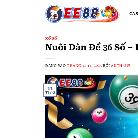
Bỏ
qua
CAS
nội
dung
XỔ SỐ
Nuôi Dàn Đề 36 Số – 
ĐĂNG VÀO
THÁNG 12 11, 2025
BỞI
AUTH58W
11
Th12