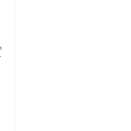
n
.
n