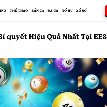
INO
THỂ THAO
BẮN CÁ
ĐÁ GÀ
NỔ HŨ
XỔ SỐ
Bí quyết Hiệu Quả Nhất Tại EE8